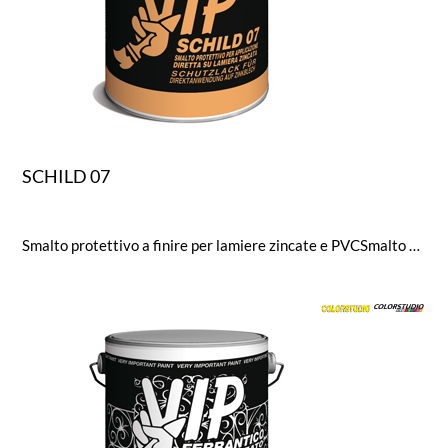
SCHILD 07
Smalto protettivo a finire per lamiere zincate e PVCSmalto di finitura per applicazione diretta su lamiere zincate e P.V.C. a base di speciali resine acriliche che assicuranouna perfetta adesione unitamente ad una eccellente resistenza alla corrosione.