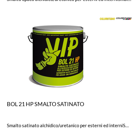
BOL 21 HP SMALTO SATINATO
Smalto satinato alchidico/uretanico per esterni ed interniSmalto alchidico-uretanico satinato per legno e ferro, dotato di ottima copertura, pennellabilità, distensione eresistenza all’abrasione. Formulato con particolari additivi passivanti/inibitori che garantiscono elevatissimeresistenze agli agenti atmosferici nel tempo. Valore di brillantezza secondo ISO 2813: 35 gloss.