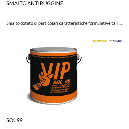
SMALTO ANTIRUGGINE
Smalto dotato di particolari caratteristiche formulative tali da bloccare il processo di corrosione assicurando al tempo stesso un perfetto aggrappaggio al supporto. Può essere applicato come unico prodotto di fondo e di finitura su ferro senza preventivi trattamenti con fondi antiruggine. Non gocciola e può essere facilmente applicato su superfici verticali.
SOL 99