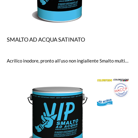
SMALTO AD ACQUA SATINATO
Acrilico inodore, pronto all’uso non ingiallente Smalto multimpiego, per interni ed esterni, ottima aderenza su legno, ferro, muri, alluminio, lamiera zincata, P.V.C. ed altri supporti previa opportuna preparazione del fondo. Brillantezza (Glossmetro a 60°): 35