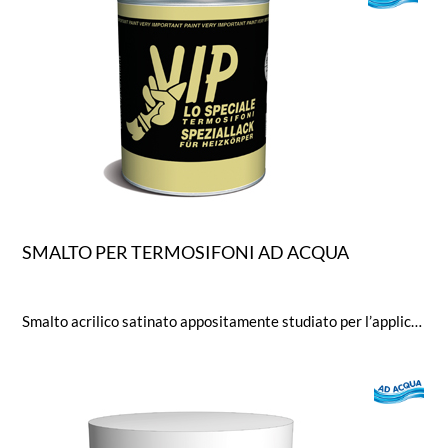
SMALTO PER TERMOSIFONI AD ACQUA
Smalto acrilico satinato appositamente studiato per l’applicazione su termosifoni e pannelli radianti in alluminio, leghe leggere e ghisa. Non ingiallisce, inodore, diluibile con acqua, rapida essiccazione. Brillantezza (Glossmetro a 60°): 35