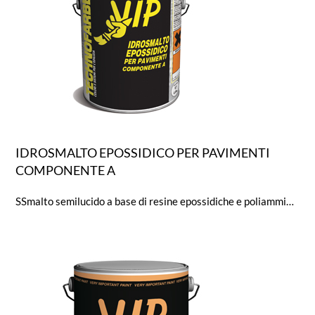
IDROSMALTO EPOSSIDICO PER PAVIMENTI
COMPONENTE A
SSmalto semilucido a base di resine epossidiche e poliammine alifatiche emulsionate in acqua a rapida essiccazione. Rivestimento protettivo a doppio strato idoneo per il trattamento di superfici in cemento/CLS (pavimenti) sottoposti a transito pedonale o veicolare, anche pesante, purchè con gommatura. Il film polimerizzato presenta un’elevata durezza superficiale, resistenza all’abrasione, buona resistenza meccanica, agli oli, ai carburanti ed ai detergenti normalmente in uso per la pulizia.