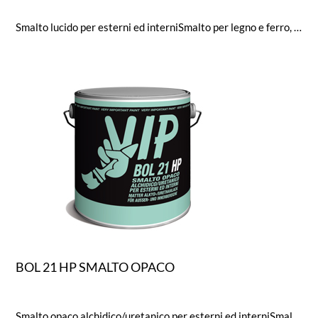
Smalto lucido per esterni ed interniSmalto per legno e ferro, dotato di ottima copertura e pennellabilità, brillantezza e resistenza.Brillantezza (Glossmetro a 60°): 90
BOL 21 HP SMALTO OPACO
Smalto opaco alchidico/uretanico per esterni ed interniSmalto alchidico-uretanico opaco per legno e ferro, dotato di ottima copertura, pennellabilità, distensione eresistenza all’abrasione. Formulato con particolari additivi passivanti/inibitori che garantiscono elevatissimeresistenze agli agenti atmosferici nel tempo. Valore di brillantezza secondo ISO 2813: 10 gloss circa.