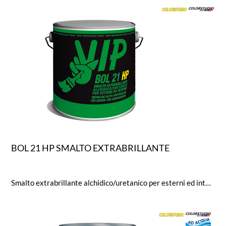
BOL 21 HP SMALTO EXTRABRILLANTE
Smalto extrabrillante alchidico/uretanico per esterni ed interniSmalto alchidico-uretanico per legno e ferro, dotato di ottima copertura, pennellabilità, brillantezza e distensione.Formulato con particolari additivi passivanti/inibitori che garantiscono elevatissime resistenze agli agenti atmosfericinel tempo. Valore di brillantezza secondo ISO 2813 > 95 gloss.