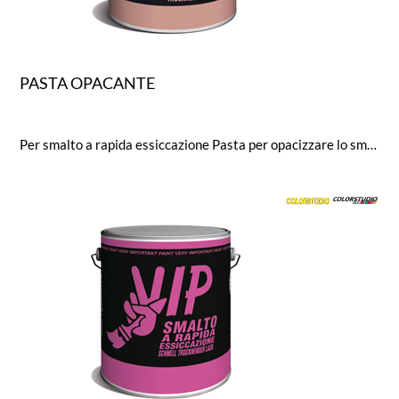
PASTA OPACANTE
Per smalto a rapida essiccazione Pasta per opacizzare lo smalto a rapida essiccazione. L’additivo conferisce una piacevole ed uniforme finitura opaca allo smalto senza alterarne le caratteristiche di resistenza agli agenti atmosferici.