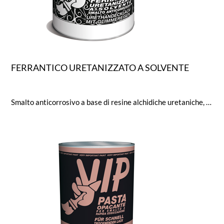
FERRANTICO URETANIZZATO A SOLVENTE
Smalto anticorrosivo a base di resine alchidiche uretaniche, ossido di ferro micaceo, pigmenti anticorrosivi e/operlescenti speciali, caratterizzato da una spiccata idrorepellenza. Garantisce elevata resistenza al deterioramento delle superfici metalliche, conferendo contemporaneamente un pregevole effetto antichizzante simile a quello del ferro battuto e/o effetto metallizzato perlescente anche con colori particolarmente intensi. Ottima resistenza al calore secco fino a 170° C.