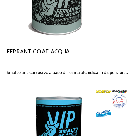
FERRANTICO AD ACQUA
Smalto anticorrosivo a base di resina alchidica in dispersione acquosa e di ossido di ferromicaceo. Garantisce elevata protezione ai manufatti trattati conferendo contemporaneamente un pregevole effetto antichizzante simile a quello del ferro battuto