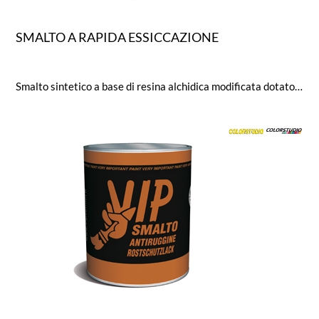
SMALTO A RAPIDA ESSICCAZIONE
Smalto sintetico a base di resina alchidica modificata dotato di ottima durezza e resistenza meccanica ed agli agentiatmosferici. Particolarmente indicato per uso industriale. Brillantezza (Glossmetro a 60°): brillante = 95, opaco = 20