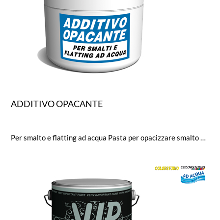
ADDITIVO OPACANTE
Per smalto e flatting ad acqua Pasta per opacizzare smalto e flatting ad acqua. L’additivo conferisce una piacevole ed uniforme finitura opaca allo smalto senza alterarne le caratteristiche di resistenza agli agenti atmosferici. Dose per ml 500-750: 1 flacone di additivo Dose per l 2,5: 3-5 flaconi di additivo