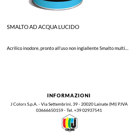
SMALTO AD ACQUA LUCIDO
Acrilico inodore, pronto all’uso non ingiallente Smalto multimpiego, per interni ed esterni, ottima aderenza su legno, ferro, muri, alluminio, lamiera zincata, P.V.C. ed altri supporti previa opportuna preparazione del fondo. Brillantezza (Glossmetro a 60°): 80
INFORMAZIONI
J Colors S.p.A. - Via Settembrini, 39 - 20020 Lainate (MI) P.IVA
03666650159 - Tel. +39 02937541