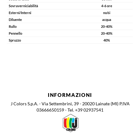
Sovraverniciabilità
4-6 ore
Esterni/Interni
no/si
Diluente
acqua
Rullo
20-40%
Pennello
20-40%
Spruzzo
40%
CODICE
COLORE/BASE TINT.
CONFEZIONE
IMBALLO
RESA m²/l
INFORMAZIONI
J Colors S.p.A. - Via Settembrini, 39 - 20020 Lainate (MI) P.IVA
03666650159 - Tel. +39 02937541