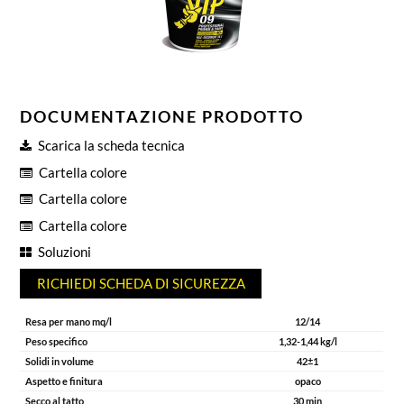
DOCUMENTAZIONE PRODOTTO
Scarica la scheda tecnica
Cartella colore
Cartella colore
Cartella colore
Soluzioni
RICHIEDI SCHEDA DI SICUREZZA
Resa per mano mq/l
12/14
Peso specifico
1,32-1,44 kg/l
Solidi in volume
42±1
Aspetto e finitura
opaco
Secco al tatto
30 min