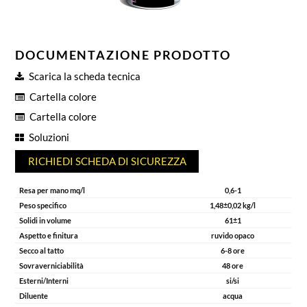
DOCUMENTAZIONE PRODOTTO
Scarica la scheda tecnica
Cartella colore
Cartella colore
Soluzioni
RICHIEDI SCHEDA DI SICUREZZA
Resa per mano mq/l
0,6-1
Peso specifico
1,48±0,02 kg/l
Solidi in volume
61±1
Aspetto e finitura
ruvido opaco
Secco al tatto
6-8 ore
Sovraverniciabilità
48 ore
Esterni/Interni
si/si
Diluente
acqua