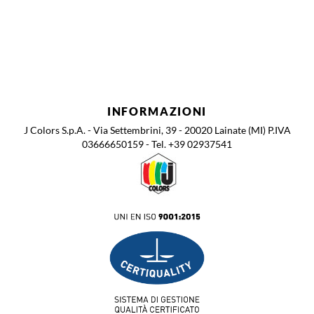
CODICE
COLORE/BASE TINT.
CONFEZIONE
IMBALLO
RESA m²/l
INFORMAZIONI
J Colors S.p.A. - Via Settembrini, 39 - 20020 Lainate (MI) P.IVA
03666650159 - Tel. +39 02937541