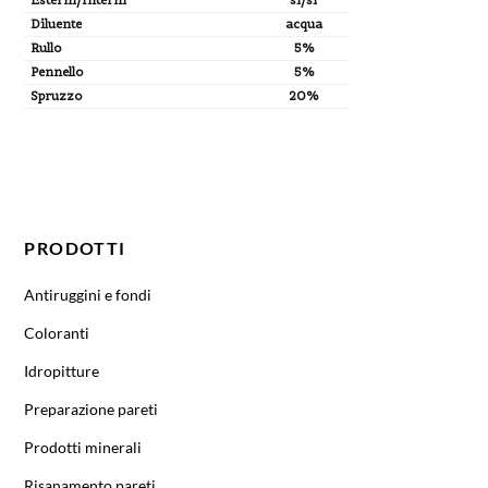
Esterni/Interni
si/si
Diluente
acqua
Rullo
5%
Pennello
5%
Spruzzo
20%
CODICE
COLORE/BASE
CONFEZIONE
IMBALLO
RESA
TINT.
m²/l
PRODOTTI
Antiruggini e fondi
Coloranti
Idropitture
Preparazione pareti
Prodotti minerali
Risanamento pareti