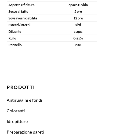
Aspetto e finitura
opaco ruvido
Secco al tatto
5 ore
Sovraverniciabilità
12 ore
Esterni/Interni
si/si
Diluente
acqua
Rullo
0-25%
Pennello
20%
CODICE
COLORE/BASE
CONFEZIONE
IMBALLO
RESA
TINT.
m²/l
PRODOTTI
Antiruggini e fondi
Coloranti
Idropitture
Preparazione pareti