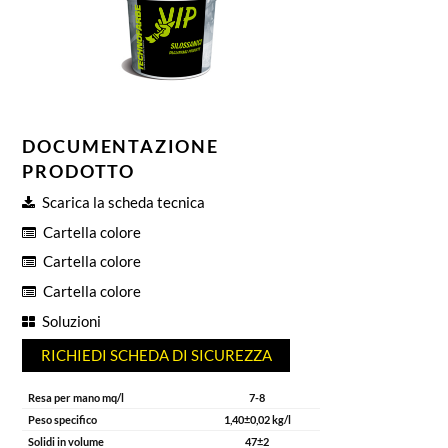
DOCUMENTAZIONE
PRODOTTO
Scarica la scheda tecnica
Cartella colore
Cartella colore
Cartella colore
Soluzioni
RICHIEDI SCHEDA DI SICUREZZA
Resa per mano mq/l
7-8
Peso specifico
1,40±0,02 kg/l
Solidi in volume
47±2