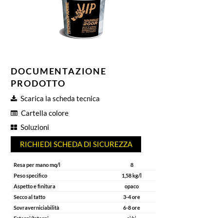
DOCUMENTAZIONE
PRODOTTO
Scarica la scheda tecnica
Cartella colore
Soluzioni
RICHIEDI SCHEDA DI SICUREZZA
Resa per mano mq/l
8
Peso specifico
1,58 kg/l
Aspetto e finitura
opaco
Secco al tatto
3-4 ore
Sovraverniciabilità
6-8 ore