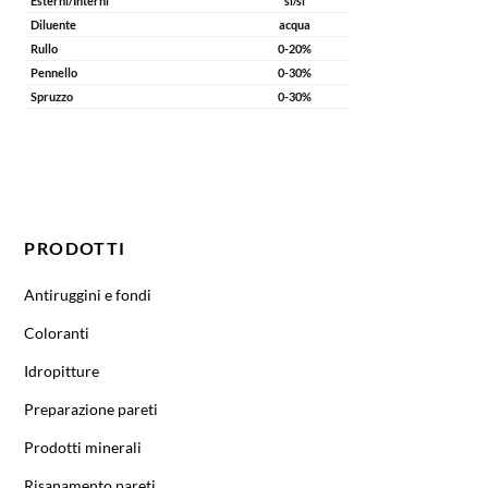
Esterni/Interni
si/si
Diluente
acqua
Rullo
0-20%
Pennello
0-30%
Spruzzo
0-30%
CODICE
COLORE/BASE
CONFEZIONE
IMBALLO
RESA
TINT.
m²/l
PRODOTTI
Antiruggini e fondi
Coloranti
Idropitture
Preparazione pareti
Prodotti minerali
Risanamento pareti