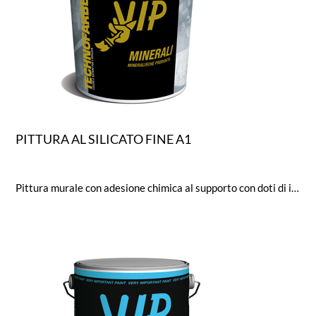
PITTURA AL SILICATO FINE A1
Pittura murale con adesione chimica al supporto con doti di idrorepellenza e traspirabilità a norma DIN.