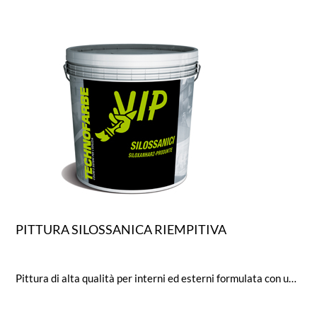
PITTURA SILOSSANICA RIEMPITIVA
Pittura di alta qualità per interni ed esterni formulata con una resina silossanica pura. Possiede elevata traspirabilità,