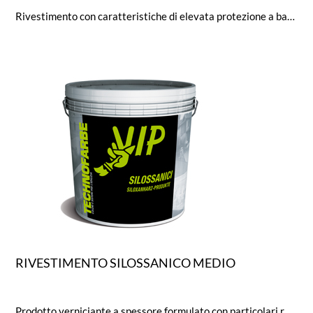
Rivestimento con caratteristiche di elevata protezione a base di copolimeri acrilici e di aspetto compatto e ruvido, contenente additivi per la protezione antialga e antifungo.
RIVESTIMENTO SILOSSANICO MEDIO
Prodotto verniciante a spessore formulato con particolari resine silossaniche, inerti selezionati con granuli di marmo