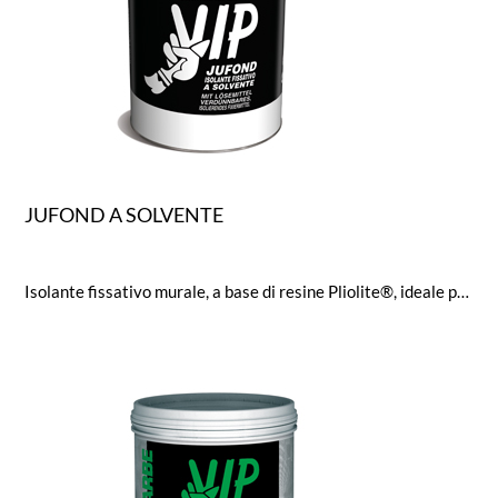
JUFOND A SOLVENTE
Isolante fissativo murale, a base di resine Pliolite®, ideale per superfici murali vecchie e nuove con buon potere