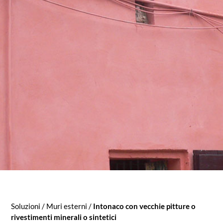
Soluzioni
/
Muri esterni
/
Intonaco con vecchie pitture o
rivestimenti minerali o sintetici