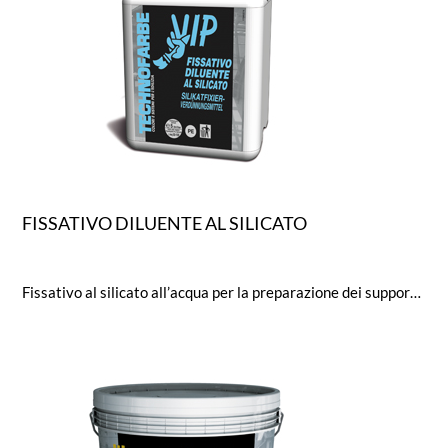
FISSATIVO DILUENTE AL SILICATO
Fissativo al silicato all’acqua per la preparazione dei supporti nei sistemi ai Silicati. É inoltre consigliabile come