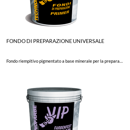
FONDO DI PREPARAZIONE UNIVERSALE
Fondo riempitivo pigmentato a base minerale per la preparazione dei supporti nei sistemi ai Silicati, Calce e Silossanici. E' consigliabile per il trattamento dei fondi con diversità di assorbimento dovute a rappezzi con malte idonee o lievi discontinuità strutturali. Granulometria 0,2 mm. Ideale come fondo di collegamento, qualora fosse necessaria l'applicazione di prodotti di natura minerale su tutti i supporti anche trattati con finiture sintetiche ben ancorate.