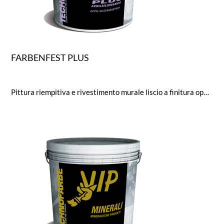
FARBENFEST PLUS
Pittura riempitiva e rivestimento murale liscio a finitura opaca di alta qualità per facciate. A base di resina acrilica