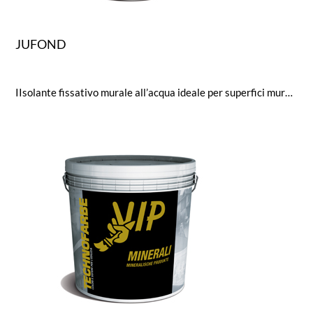
JUFOND
IIsolante fissativo murale all’acqua ideale per superfici murali vecchie e nuove, altamente concentrato. Buon potere