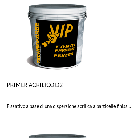
PRIMER ACRILICO D2
Fissativo a base di una dispersione acrilica a particelle finissime, appositamente formulato per il Ciclo Elastomerico