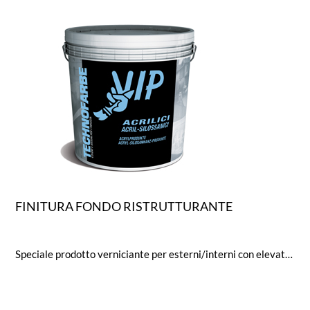
FINITURA FONDO RISTRUTTURANTE
Speciale prodotto verniciante per esterni/interni con elevato potere riempitivo. Utilizzabile secondo la diluizione come