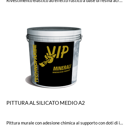
Rivestimento elastico ad effetto rustico a base di resina acrilica elastomerica a plastificazione interna reticolante alla
PITTURA AL SILICATO MEDIO A2
Pittura murale con adesione chimica al supporto con doti di idrorepellenza e traspirabilità a norma DIN.