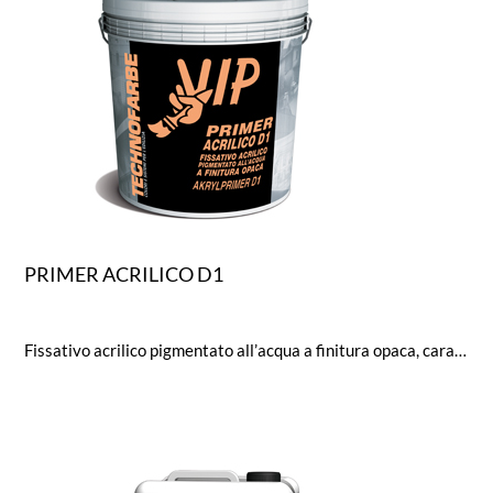
PRIMER ACRILICO D1
Fissativo acrilico pigmentato all’acqua a finitura opaca, caratterizzato da particelle estremamente fini. Eccezionale