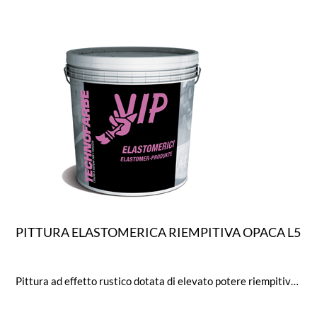
PITTURA ELASTOMERICA RIEMPITIVA OPACA L5
Pittura ad effetto rustico dotata di elevato potere riempitivo ed elasticità anche a basse temperature.