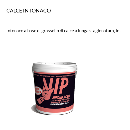
CALCE INTONACO
Intonaco a base di grassello di calce a lunga stagionatura, inerti selezionati e additivi resistenti agli alcali e non